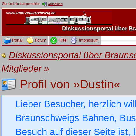
Sie sind nicht angemeldet.
Anmelden
Diskussionsportal über 
Portal
Forum
Hilfe
Impressum
Diskussionsportal über Brau
Mitglieder
»
Profil von »Dustin«
Lieber Besucher, herzlich wi
Braunschweigs Bahnen, Busse
Besuch auf dieser Seite ist, 