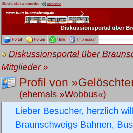
Sie sind nicht angemeldet.
Anmelden
Diskussionsportal über 
Portal
Forum
Hilfe
Impressum
Diskussionsportal über Brau
Mitglieder
»
Profil von »Gelöschte
(ehemals »Wobbus«)
Lieber Besucher, herzlich wi
Braunschweigs Bahnen, Busse