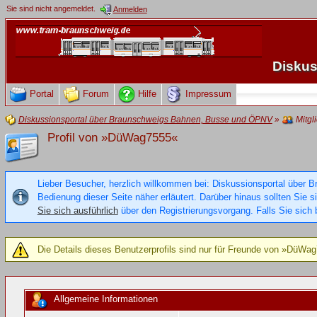
Sie sind nicht angemeldet.
Anmelden
Diskus
Portal
Forum
Hilfe
Impressum
Diskussionsportal über Braunschweigs Bahnen, Busse und ÖPNV
»
Mitgl
Profil von »DüWag7555«
Lieber Besucher, herzlich willkommen bei: Diskussionsportal über B
Bedienung dieser Seite näher erläutert. Darüber hinaus sollten Sie 
Sie sich ausführlich
über den Registrierungsvorgang. Falls Sie sich b
Die Details dieses Benutzerprofils sind nur für Freunde von »DüWa
Allgemeine Informationen