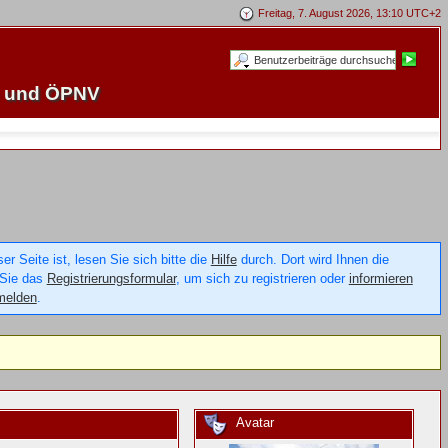
Freitag, 7. August 2026, 13:10 UTC+2
e und ÖPNV
 Seite ist, lesen Sie sich bitte die
Hilfe
durch. Dort wird Ihnen die
 Sie das
Registrierungsformular
, um sich zu registrieren oder
informieren
melden
.
Avatar