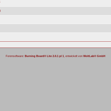
3
)
Forensoftware:
Burning Board® Lite 2.0.1 pl 1
, entwickelt von
WoltLab® GmbH