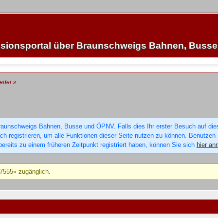
sionsportal über Braunschweigs Bahnen, Buss
ieder
»
raunschweigs Bahnen, Busse und ÖPNV. Falls dies Ihr erster Besuch auf dieser
sich registrieren, um alle Funktionen dieser Seite nutzen zu können. Benutzen
ereits zu einem früheren Zeitpunkt registriert haben, können Sie sich
hier an
g7555« zugänglich.