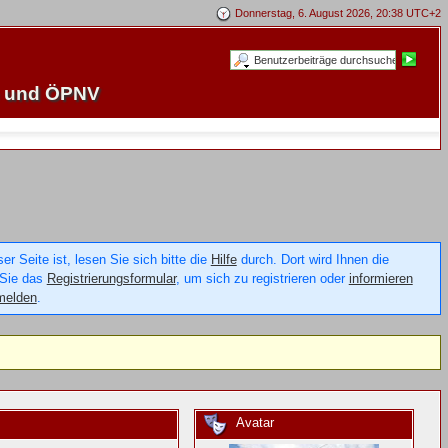
Donnerstag, 6. August 2026, 20:38 UTC+2
e und ÖPNV
 Seite ist, lesen Sie sich bitte die
Hilfe
durch. Dort wird Ihnen die
 Sie das
Registrierungsformular
, um sich zu registrieren oder
informieren
melden
.
Avatar