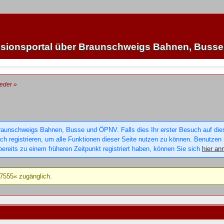
sionsportal über Braunschweigs Bahnen, Buss
ieder
»
raunschweigs Bahnen, Busse und ÖPNV. Falls dies Ihr erster Besuch auf dieser
sich registrieren, um alle Funktionen dieser Seite nutzen zu können. Benutzen
ereits zu einem früheren Zeitpunkt registriert haben, können Sie sich
hier an
g7555« zugänglich.