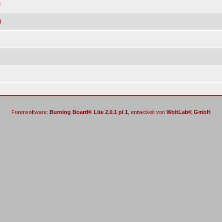
3
)
Forensoftware:
Burning Board® Lite 2.0.1 pl 1
, entwickelt von
WoltLab® GmbH