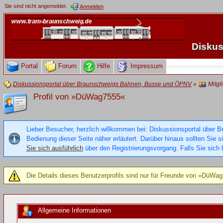
Sie sind nicht angemeldet.
Anmelden
Diskus
Portal
Forum
Hilfe
Impressum
Diskussionsportal über Braunschweigs Bahnen, Busse und ÖPNV
»
Mitgl
Profil von »DüWag7555«
Lieber Besucher, herzlich willkommen bei: Diskussionsportal über B
Bedienung dieser Seite näher erläutert. Darüber hinaus sollten Sie 
Sie sich ausführlich
über den Registrierungsvorgang. Falls Sie sich b
Die Details dieses Benutzerprofils sind nur für Freunde von »DüWa
Allgemeine Informationen