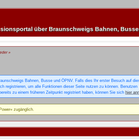
sionsportal über Braunschweigs Bahnen, Buss
ieder
»
raunschweigs Bahnen, Busse und ÖPNV. Falls dies Ihr erster Besuch auf dieser
sich registrieren, um alle Funktionen dieser Seite nutzen zu können. Benutzen
ereits zu einem früheren Zeitpunkt registriert haben, können Sie sich
hier an
aPower« zugänglich.