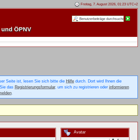
Freitag, 7. August 2026, 01:23 UTC+2
e und ÖPNV
 Seite ist, lesen Sie sich bitte die
Hilfe
durch. Dort wird Ihnen die
 Sie das
Registrierungsformular
, um sich zu registrieren oder
informieren
melden
.
Avatar