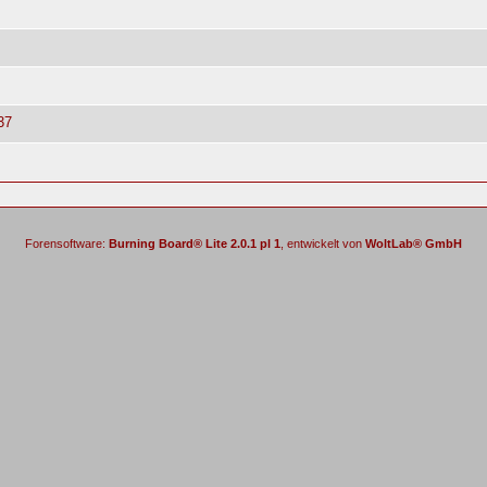
37
Forensoftware:
Burning Board® Lite 2.0.1 pl 1
, entwickelt von
WoltLab® GmbH