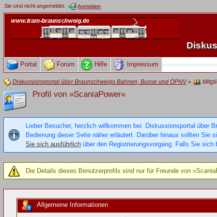
Sie sind nicht angemeldet.
Anmelden
Diskus
Portal
Forum
Hilfe
Impressum
Diskussionsportal über Braunschweigs Bahnen, Busse und ÖPNV
»
Mitgl
Profil von »ScaniaPower«
Lieber Besucher, herzlich willkommen bei: Diskussionsportal über B
Bedienung dieser Seite näher erläutert. Darüber hinaus sollten Sie 
Sie sich ausführlich
über den Registrierungsvorgang. Falls Sie sich b
Die Details dieses Benutzerprofils sind nur für Freunde von »Scani
Allgemeine Informationen