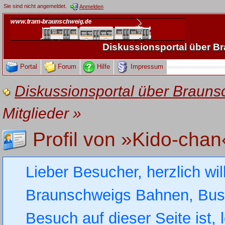
Sie sind nicht angemeldet.
Anmelden
Diskussionsportal über 
Portal
Forum
Hilfe
Impressum
Diskussionsportal über Brau
Mitglieder
»
Profil von »Kido-chan
Lieber Besucher, herzlich wi
Braunschweigs Bahnen, Busse
Besuch auf dieser Seite ist, 